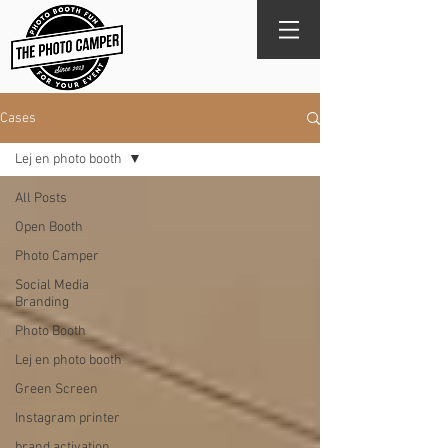
Cases
Lej en photo booth
All Posts
Open Booth
Photo Camper
Social Media
Branding
Photo Booth
Lej en photo booth
Green Screen
Instagram printer
brand activation