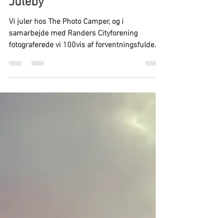
17. dec. 2018
1 min læsning
Jule Photo Booth i Randers
Juleby
Vi juler hos The Photo Camper, og i
samarbejde med Randers Cityforening
fotograferede vi 100vis af forventningsfulde
børn i Julemandens...