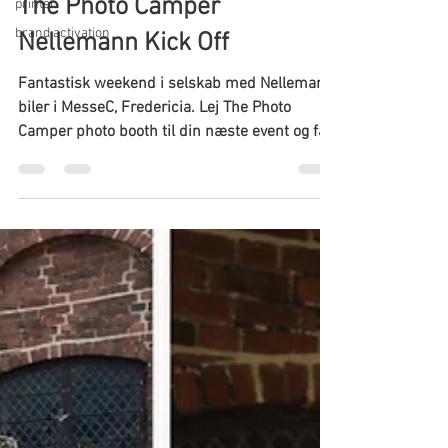
The Photo Camper
printer
brand activation
Nellemann Kick Off
Fantastisk weekend i selskab med Nellemann
biler i MesseC, Fredericia. Lej The Photo
Camper photo booth til din næste event og få
et flot...