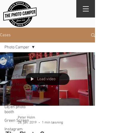
Cases
Photo Camper
All Posts
Open Booth
Photo Camper
Load video
Social Media
Branding
Photo Booth
Lej en photo
booth
Peter Holm
Green Screen
28. jan. 2019
1 min læsning
Instagram