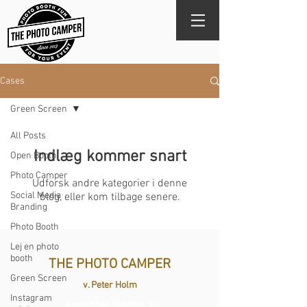
Cases
Green Screen
All Posts
Indlæg kommer snart
Open Booth
Photo Camper
Udforsk andre kategorier i denne
Social Media
blog, eller kom tilbage senere.
Branding
Photo Booth
Lej en photo
booth
THE PHOTO CAMPER
Green Screen
v. Peter Holm
Instagram
Augustas Vænge 3,