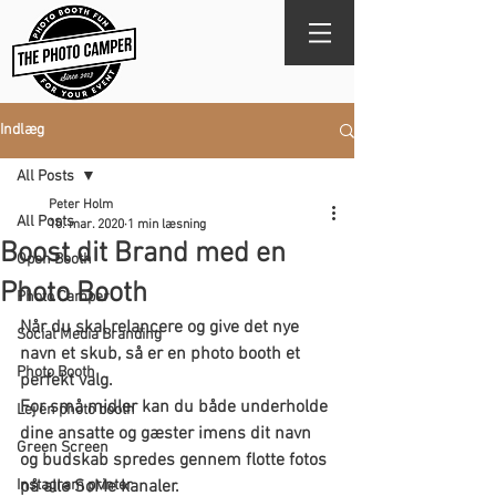
Indlæg
All Posts
Peter Holm
All Posts
10. mar. 2020
1 min læsning
Boost dit Brand med en
Open Booth
Photo Booth
Photo Camper
Når du skal relancere og give det nye 
Social Media Branding
navn et skub, så er en photo booth et 
Photo Booth
perfekt valg.
For små midler kan du både underholde 
Lej en photo booth
dine ansatte og gæster imens dit navn 
Green Screen
og budskab spredes gennem flotte fotos 
Instagram printer
på alle SoMe kanaler.