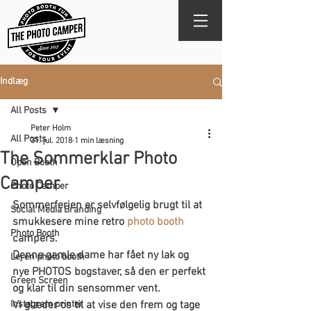
Indlæg
All Posts
Peter Holm
All Posts
31. jul. 2018
1 min læsning
The Sommerklar Photo
Open Booth
Camper
Photo Camper
Sommerferien er selvfølgelig brugt til at 
Social Media Branding
smukkesere mine retro 
photo booth
Photo Booth
campers.
Denne gamle dame har fået ny lak og 
Lej en photo booth
nye PHOTOS bogstaver, så den er perfekt 
Green Screen
og klar til din sensommer vent.
Instagram printer
Vi glæder os til at vise den frem og tage 