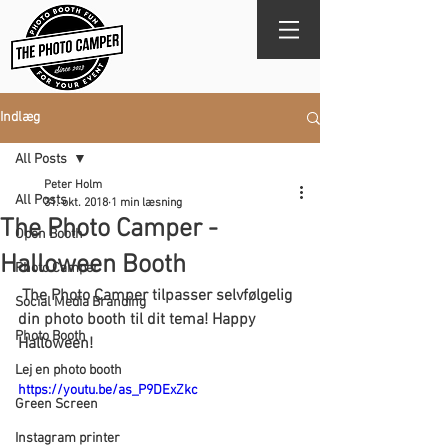
Indlæg
All Posts
Peter Holm
All Posts
31. okt. 2018
1 min læsning
The Photo Camper -
Open Booth
Halloween Booth
Photo Camper
 The Photo Camper tilpasser selvfølgelig 
Social Media Branding
din photo booth til dit tema! Happy 
Photo Booth
Halloween! 
Lej en photo booth
https://youtu.be/as_P9DExZkc
Green Screen
Instagram printer