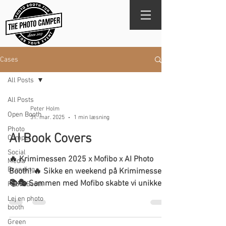
Cases
All Posts
All Posts
Peter Holm
Open Booth
31. mar. 2025
1 min læsning
Photo
AI Book Covers
Camper
Social
🔥 Krimimessen 2025 x Mofibo x AI Photo
Media
Branding
Booth! 🔥 Sikke en weekend på Krimimessen!
📚🎭 Sammen med Mofibo skabte vi unikke
Photo Booth
AI-genererede...
Lej en photo
booth
Green